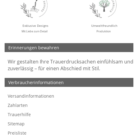
Exklusive Designs
Umweltfreundlich
Mit Liebe zum Detail
Produktion
Erinnerungen bewahren
Wir gestalten Ihre Trauerdrucksachen einfühlsam und
zuverlässig – für einen Abschied mit Stil.
Verbraucherinformationen
Versandinformationen
Werbefreie Trauerkarten
Tipps
So bestellen Sie
Preise und Muster
Texte für Trauerkarten
Texte für Kondolenzkarten
Zahlarten
Trauerhilfe
Sitemap
Preisliste