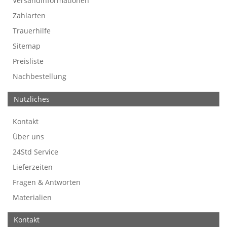
Versandinformationen
Werbefreie Trauerkarten
Tipps
So bestellen Sie
Preise und Muster
Texte für Trauerkarten
Texte für Kondolenzkarten
Zahlarten
Trauerhilfe
Sitemap
Preisliste
Nachbestellung
Nützliches
Kontakt
Über uns
24Std Service
Lieferzeiten
Fragen & Antworten
Materialien
Kontakt