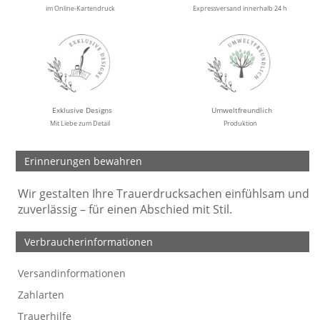
im Online-Kartendruck
Expressversand innerhalb 24 h
Exklusive Designs
Umweltfreundlich
Mit Liebe zum Detail
Produktion
Erinnerungen bewahren
Wir gestalten Ihre Trauerdrucksachen einfühlsam und
zuverlässig – für einen Abschied mit Stil.
Verbraucherinformationen
Versandinformationen
Werbefreie Trauerkarten
Tipps
So bestellen Sie
Preise und Muster
Texte für Trauerkarten
Texte für Kondolenzkarten
Zahlarten
Trauerhilfe