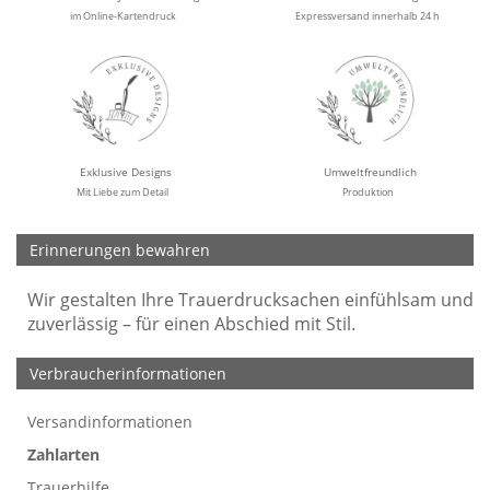
im Online-Kartendruck
Expressversand innerhalb 24 h
Exklusive Designs
Umweltfreundlich
Mit Liebe zum Detail
Produktion
Erinnerungen bewahren
Wir gestalten Ihre Trauerdrucksachen einfühlsam und
zuverlässig – für einen Abschied mit Stil.
Verbraucherinformationen
Versandinformationen
Werbefreie Trauerkarten
Tipps
So bestellen Sie
Preise und Muster
Texte für Trauerkarten
Texte für Kondolenzkarten
Zahlarten
Trauerhilfe