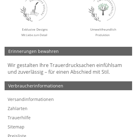
Exklusive Designs
Umweltfreundlich
Mit Liebe zum Detail
Produktion
Erinnerungen bewahren
Wir gestalten Ihre Trauerdrucksachen einfühlsam
und zuverlässig – für einen Abschied mit Stil.
Verbraucherinformationen
Versandinformationen
Werbefreie Trauerkarten
Tipps
So bestellen Sie
Preise und Muster
Texte für Trauerkarten
Texte für Kondolenzkarten
Zahlarten
Trauerhilfe
Sitemap
Preisliste