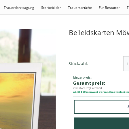
Trauerdanksagung
Sterbebilder
Trauersprüche
Für Bestatter
T
Beileidskarten Mö
Stückzahl:
Einzelpreis:
Gesamtpreis:
inkl. MwSt.
zzgl. Versand
ab 30 € Warenwert versandkostenfrei i