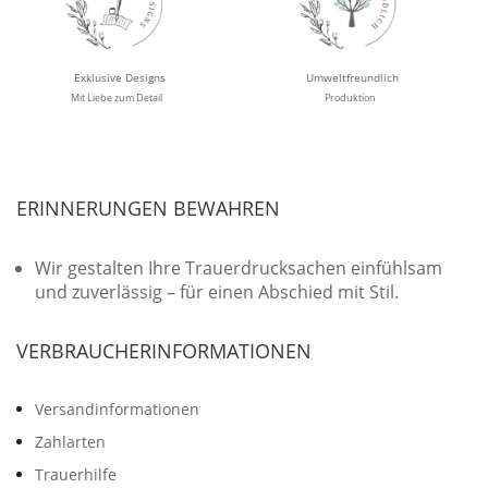
Exklusive Designs
Umweltfreundlich
Mit Liebe zum Detail
Produktion
ERINNERUNGEN BEWAHREN
Wir gestalten Ihre Trauerdrucksachen einfühlsam
und zuverlässig – für einen Abschied mit Stil.
VERBRAUCHERINFORMATIONEN
Versandinformationen
Werbefreie Trauerkarten
Tipps
So bestellen Sie
Preise und Muster
Texte für Trauerkarten
Texte für Kondolenzkarten
Zahlarten
Trauerhilfe