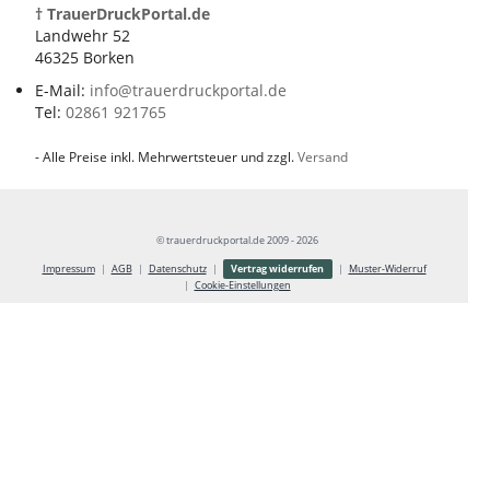
† TrauerDruckPortal.de
Landwehr 52
46325 Borken
E-Mail:
info@trauerdruckportal.de
Tel:
02861 921765
- Alle Preise inkl. Mehrwertsteuer und zzgl.
Versand
© trauerdruckportal.de 2009 - 2026
Vertrag widerrufen
Impressum
AGB
Datenschutz
Muster-Widerruf
Cookie-Einstellungen