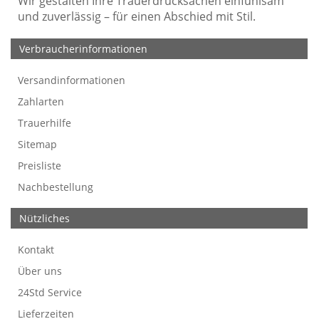
Wir gestalten Ihre Trauerdrucksachen einfühlsam
und zuverlässig – für einen Abschied mit Stil.
Verbraucherinformationen
Versandinformationen
Werbefreie Trauerkarten
Tipps
So bestellen Sie
Preise und Muster
Texte für Trauerkarten
Texte für Kondolenzkarten
Zahlarten
Trauerhilfe
Sitemap
Preisliste
Nachbestellung
Nützliches
Kontakt
Über uns
24Std Service
Lieferzeiten