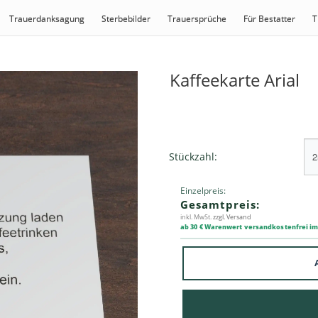
Trauerdanksagung
Sterbebilder
Trauersprüche
Für Bestatter
T
Kaffeekarte Arial
Stückzahl:
Einzelpreis:
Gesamtpreis:
inkl. MwSt.
zzgl. Versand
ab 30 € Warenwert versandkostenfrei i