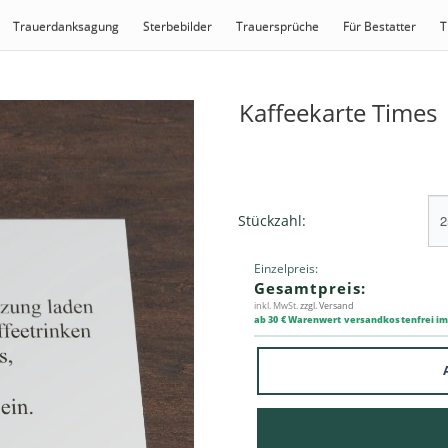
Trauerdanksagung
Sterbebilder
Trauersprüche
Für Bestatter
T
Kaffeekarte Times
Stückzahl:
Einzelpreis:
Gesamtpreis:
inkl. MwSt.
zzgl. Versand
ab 30 € Warenwert versandkostenfrei i