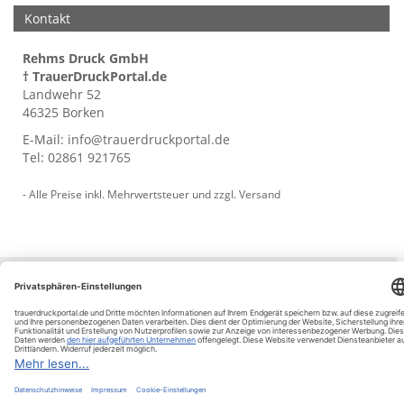
Kontakt
Rehms Druck GmbH
† TrauerDruckPortal.de
Landwehr 52
46325 Borken
E-Mail:
info@trauerdruckportal.de
Tel:
02861 921765
- Alle Preise inkl. Mehrwertsteuer und zzgl.
Versand
© trauerdruckportal.de 2009 - 2026
Vertrag widerrufen
Impressum
AGB
Datenschutz
Muster-Widerruf
Cookie-Einstellungen