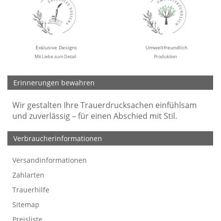
Exklusive Designs
Umweltfreundlich
Mit Liebe zum Detail
Produktion
Erinnerungen bewahren
Wir gestalten Ihre Trauerdrucksachen einfühlsam
und zuverlässig – für einen Abschied mit Stil.
Verbraucherinformationen
Versandinformationen
Werbefreie Trauerkarten
Tipps
So bestellen Sie
Preise und Muster
Texte für Trauerkarten
Texte für Kondolenzkarten
Zahlarten
Trauerhilfe
Sitemap
Preisliste