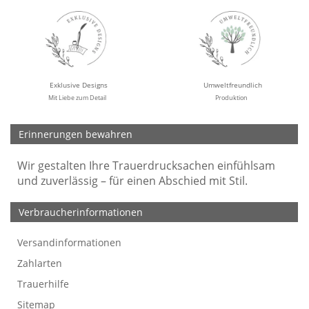
Exklusive Designs
Umweltfreundlich
Mit Liebe zum Detail
Produktion
Erinnerungen bewahren
Wir gestalten Ihre Trauerdrucksachen einfühlsam
und zuverlässig – für einen Abschied mit Stil.
Verbraucherinformationen
Versandinformationen
Werbefreie Trauerkarten
Tipps
So bestellen Sie
Preise und Muster
Texte für Trauerkarten
Texte für Kondolenzkarten
Zahlarten
Trauerhilfe
Sitemap