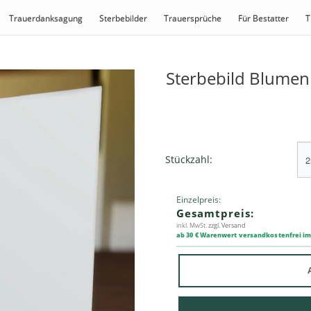
Trauerdanksagung
Sterbebilder
Trauersprüche
Für Bestatter
T
Sterbebild Blumen
Stückzahl:
Einzelpreis:
Gesamtpreis:
inkl. MwSt.
zzgl. Versand
ab 30 € Warenwert versandkostenfrei i