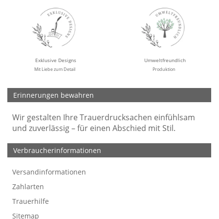
Exklusive Designs
Umweltfreundlich
Mit Liebe zum Detail
Produktion
Erinnerungen bewahren
Wir gestalten Ihre Trauerdrucksachen einfühlsam
und zuverlässig – für einen Abschied mit Stil.
Verbraucherinformationen
Versandinformationen
Werbefreie Trauerkarten
Tipps
So bestellen Sie
Preise und Muster
Texte für Trauerkarten
Texte für Kondolenzkarten
Zahlarten
Trauerhilfe
Sitemap