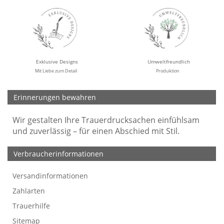
Exklusive Designs
Umweltfreundlich
Mit Liebe zum Detail
Produktion
Erinnerungen bewahren
Wir gestalten Ihre Trauerdrucksachen einfühlsam
und zuverlässig – für einen Abschied mit Stil.
Verbraucherinformationen
Versandinformationen
Werbefreie Trauerkarten
Tipps
So bestellen Sie
Preise und Muster
Texte für Trauerkarten
Texte für Kondolenzkarten
Zahlarten
Trauerhilfe
Sitemap