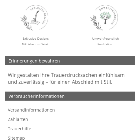
Exklusive Designs
Umweltfreundlich
Mit Liebe zum Detail
Produktion
Erinnerungen bewahren
Wir gestalten Ihre Trauerdrucksachen einfühlsam
und zuverlässig – für einen Abschied mit Stil.
Verbraucherinformationen
Versandinformationen
Werbefreie Trauerkarten
Tipps
So bestellen Sie
Preise und Muster
Texte für Trauerkarten
Texte für Kondolenzkarten
Zahlarten
Trauerhilfe
Sitemap