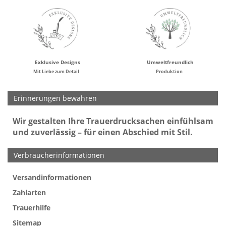
Exklusive Designs
Umweltfreundlich
Mit Liebe zum Detail
Produktion
Erinnerungen bewahren
Wir gestalten Ihre Trauerdrucksachen einfühlsam
und zuverlässig – für einen Abschied mit Stil.
Verbraucherinformationen
Versandinformationen
Werbefreie Trauerkarten
Tipps
So bestellen Sie
Preise und Muster
Texte für Trauerkarten
Texte für Kondolenzkarten
Zahlarten
Trauerhilfe
Sitemap