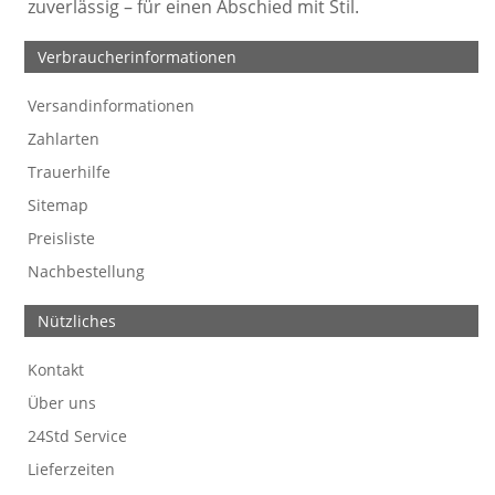
zuverlässig – für einen Abschied mit Stil.
Verbraucherinformationen
Versandinformationen
Werbefreie Trauerkarten
Tipps
So bestellen Sie
Preise und Muster
Texte für Trauerkarten
Texte für Kondolenzkarten
Zahlarten
Trauerhilfe
Sitemap
Preisliste
Nachbestellung
Nützliches
Kontakt
Über uns
24Std Service
Lieferzeiten