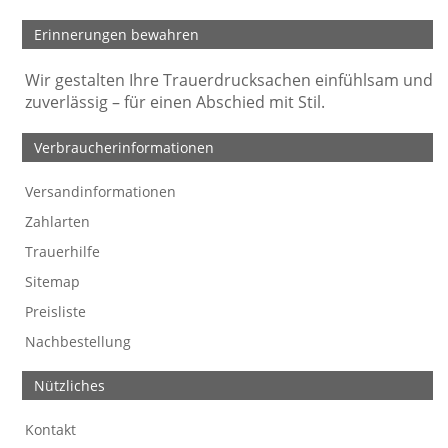
Erinnerungen bewahren
Wir gestalten Ihre Trauerdrucksachen einfühlsam und
zuverlässig – für einen Abschied mit Stil.
Verbraucherinformationen
Versandinformationen
Werbefreie Trauerkarten
Tipps
So bestellen Sie
Preise und Muster
Texte für Trauerkarten
Texte für Kondolenzkarten
Zahlarten
Trauerhilfe
Sitemap
Preisliste
Nachbestellung
Nützliches
Kontakt