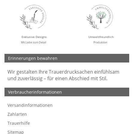
Exklusive Designs
Umweltfreundlich
Mit Liebe zum Detail
Produktion
Erinnerungen bewahren
Wir gestalten Ihre Trauerdrucksachen einfühlsam
und zuverlässig – für einen Abschied mit Stil.
Verbraucherinformationen
Versandinformationen
Werbefreie Trauerkarten
Tipps
So bestellen Sie
Preise und Muster
Texte für Trauerkarten
Texte für Kondolenzkarten
Zahlarten
Trauerhilfe
Sitemap