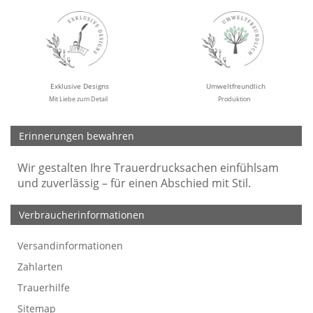
Exklusive Designs
Umweltfreundlich
Mit Liebe zum Detail
Produktion
Erinnerungen bewahren
Wir gestalten Ihre Trauerdrucksachen einfühlsam
und zuverlässig – für einen Abschied mit Stil.
Verbraucherinformationen
Versandinformationen
Werbefreie Trauerkarten
Tipps
So bestellen Sie
Preise und Muster
Texte für Trauerkarten
Texte für Kondolenzkarten
Zahlarten
Trauerhilfe
Sitemap