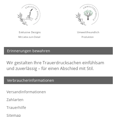
Exklusive Designs
Umweltfreundlich
Mit Liebe zum Detail
Produktion
Erinnerungen bewahren
Wir gestalten Ihre Trauerdrucksachen einfühlsam
und zuverlässig – für einen Abschied mit Stil.
Verbraucherinformationen
Versandinformationen
Werbefreie Trauerkarten
Tipps
So bestellen Sie
Preise und Muster
Texte für Trauerkarten
Texte für Kondolenzkarten
Zahlarten
Trauerhilfe
Sitemap