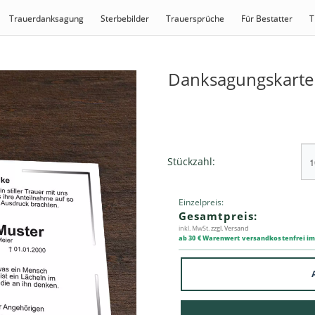
Trauerdanksagung
Sterbebilder
Trauersprüche
Für Bestatter
T
Danksagungskarte 
Stückzahl:
Einzelpreis:
Gesamtpreis:
inkl. MwSt.
zzgl. Versand
ab 30 € Warenwert versandkostenfrei i