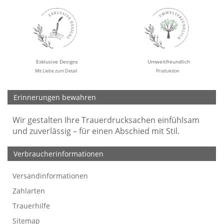
Exklusive Designs
Umweltfreundlich
Mit Liebe zum Detail
Produktion
Erinnerungen bewahren
Wir gestalten Ihre Trauerdrucksachen einfühlsam
und zuverlässig – für einen Abschied mit Stil.
Verbraucherinformationen
Versandinformationen
Werbefreie Trauerkarten
Tipps
So bestellen Sie
Preise und Muster
Texte für Trauerkarten
Texte für Kondolenzkarten
Zahlarten
Trauerhilfe
Sitemap