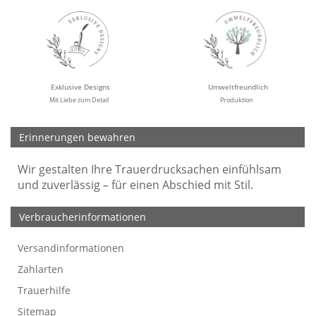
Exklusive Designs
Umweltfreundlich
Mit Liebe zum Detail
Produktion
Erinnerungen bewahren
Wir gestalten Ihre Trauerdrucksachen einfühlsam
und zuverlässig – für einen Abschied mit Stil.
Verbraucherinformationen
Versandinformationen
Werbefreie Trauerkarten
Tipps
So bestellen Sie
Preise und Muster
Texte für Trauerkarten
Texte für Kondolenzkarten
Zahlarten
Trauerhilfe
Sitemap