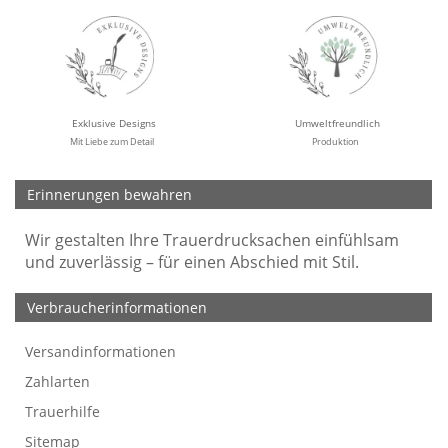
Exklusive Designs
Umweltfreundlich
Mit Liebe zum Detail
Produktion
Erinnerungen bewahren
Wir gestalten Ihre Trauerdrucksachen einfühlsam
und zuverlässig – für einen Abschied mit Stil.
Verbraucherinformationen
Versandinformationen
Werbefreie Trauerkarten
Tipps
So bestellen Sie
Preise und Muster
Texte für Trauerkarten
Texte für Kondolenzkarten
Zahlarten
Trauerhilfe
Sitemap