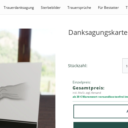
Trauerdanksagung
Sterbebilder
Trauersprüche
Für Bestatter
T
Danksagungskarte
Stückzahl:
Einzelpreis:
Gesamtpreis:
inkl. MwSt.
zzgl. Versand
ab 30 € Warenwert versandkostenfrei i