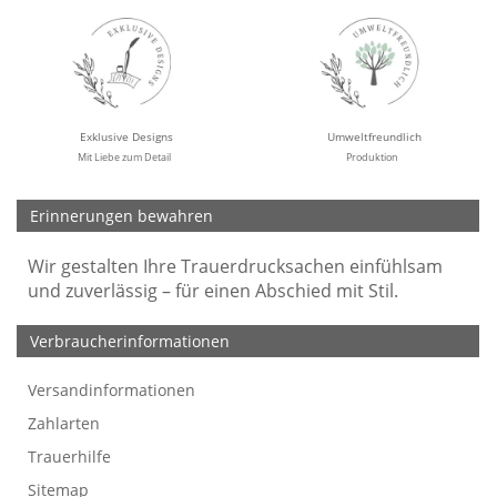
Exklusive Designs
Umweltfreundlich
Mit Liebe zum Detail
Produktion
Erinnerungen bewahren
Wir gestalten Ihre Trauerdrucksachen einfühlsam
und zuverlässig – für einen Abschied mit Stil.
Verbraucherinformationen
Versandinformationen
Werbefreie Trauerkarten
Tipps
So bestellen Sie
Preise und Muster
Texte für Trauerkarten
Texte für Kondolenzkarten
Zahlarten
Trauerhilfe
Sitemap