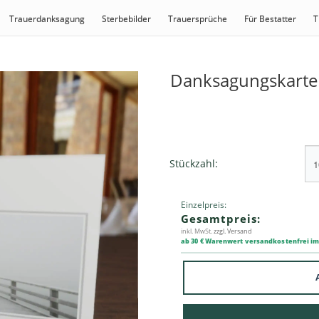
Trauerdanksagung
Sterbebilder
Trauersprüche
Für Bestatter
T
Danksagungskarte 
Stückzahl:
Einzelpreis:
Gesamtpreis:
inkl. MwSt.
zzgl. Versand
ab 30 € Warenwert versandkostenfrei i