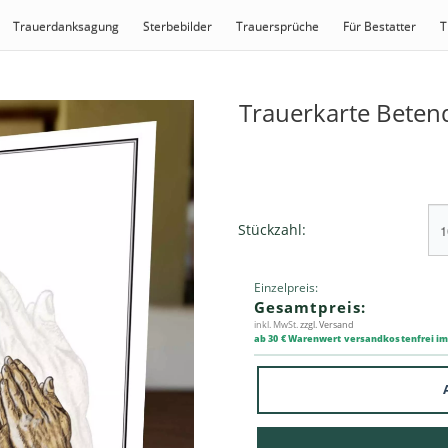
Trauerdanksagung
Sterbebilder
Trauersprüche
Für Bestatter
T
Trauerkarte Bete
Stückzahl:
Einzelpreis:
Gesamtpreis:
inkl. MwSt.
zzgl. Versand
ab 30 € Warenwert versandkostenfrei i