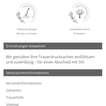
Exklusive Designs
Umweltfreundlich
Mit Liebe zum Detail
Produktion
Erinnerungen bewahren
Wir gestalten Ihre Trauerdrucksachen einfühlsam
und zuverlässig – für einen Abschied mit Stil.
Verbraucherinformationen
Versandinformationen
Werbefreie Trauerkarten
Tipps
So bestellen Sie
Preise und Muster
Texte für Trauerkarten
Texte für Kondolenzkarten
Zahlarten
Trauerhilfe
Sitemap