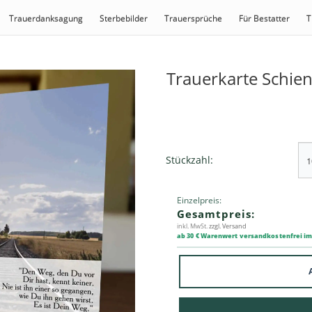
Trauerdanksagung
Sterbebilder
Trauersprüche
Für Bestatter
T
Trauerkarte Schie
Stückzahl:
Einzelpreis:
Gesamtpreis:
inkl. MwSt.
zzgl. Versand
ab 30 € Warenwert versandkostenfrei i