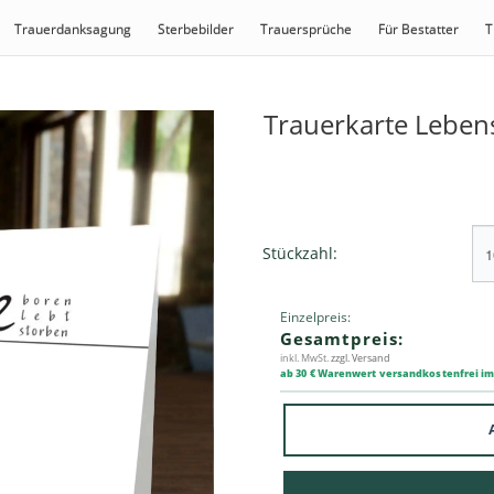
Trauerdanksagung
Sterbebilder
Trauersprüche
Für Bestatter
T
Trauerkarte Leben
Stückzahl:
Einzelpreis:
Gesamtpreis:
inkl. MwSt.
zzgl. Versand
ab 30 € Warenwert versandkostenfrei i