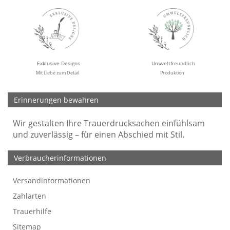
Exklusive Designs
Umweltfreundlich
Mit Liebe zum Detail
Produktion
Erinnerungen bewahren
Wir gestalten Ihre Trauerdrucksachen einfühlsam
und zuverlässig – für einen Abschied mit Stil.
Verbraucherinformationen
Versandinformationen
Werbefreie Trauerkarten
Tipps
So bestellen Sie
Preise und Muster
Texte für Trauerkarten
Texte für Kondolenzkarten
Zahlarten
Trauerhilfe
Sitemap