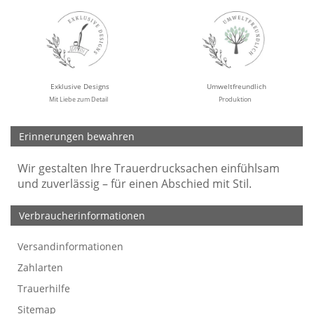
Exklusive Designs
Umweltfreundlich
Mit Liebe zum Detail
Produktion
Erinnerungen bewahren
Wir gestalten Ihre Trauerdrucksachen einfühlsam
und zuverlässig – für einen Abschied mit Stil.
Verbraucherinformationen
Versandinformationen
Werbefreie Trauerkarten
Tipps
So bestellen Sie
Preise und Muster
Texte für Trauerkarten
Texte für Kondolenzkarten
Zahlarten
Trauerhilfe
Sitemap