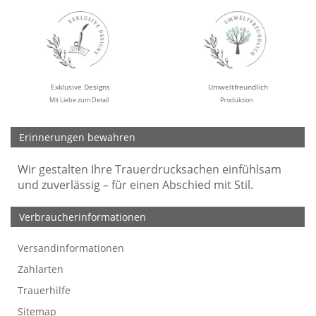
Exklusive Designs
Umweltfreundlich
Mit Liebe zum Detail
Produktion
Erinnerungen bewahren
Wir gestalten Ihre Trauerdrucksachen einfühlsam
und zuverlässig – für einen Abschied mit Stil.
Verbraucherinformationen
Versandinformationen
Werbefreie Trauerkarten
Tipps
So bestellen Sie
Preise und Muster
Texte für Trauerkarten
Texte für Kondolenzkarten
Zahlarten
Trauerhilfe
Sitemap