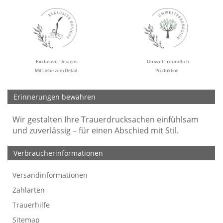
Exklusive Designs
Umweltfreundlich
Mit Liebe zum Detail
Produktion
Erinnerungen bewahren
Wir gestalten Ihre Trauerdrucksachen einfühlsam
und zuverlässig – für einen Abschied mit Stil.
Verbraucherinformationen
Versandinformationen
Werbefreie Trauerkarten
Tipps
So bestellen Sie
Preise und Muster
Texte für Trauerkarten
Texte für Kondolenzkarten
Zahlarten
Trauerhilfe
Sitemap