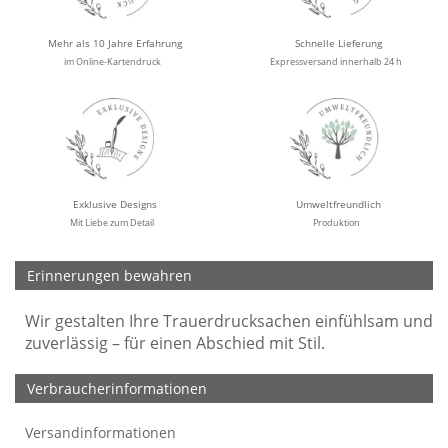
Mehr als 10 Jahre Erfahrung
Schnelle Lieferung
im Online-Kartendruck
Expressversand innerhalb 24 h
Exklusive Designs
Umweltfreundlich
Mit Liebe zum Detail
Produktion
Erinnerungen bewahren
Wir gestalten Ihre Trauerdrucksachen einfühlsam und
zuverlässig – für einen Abschied mit Stil.
Verbraucherinformationen
Versandinformationen
Werbefreie Trauerkarten
Tipps
So bestellen Sie
Preise und Muster
Texte für Trauerkarten
Texte für Kondolenzkarten