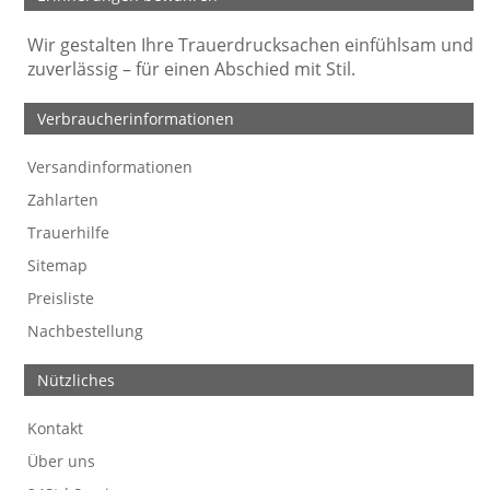
Wir gestalten Ihre Trauerdrucksachen einfühlsam und
zuverlässig – für einen Abschied mit Stil.
Verbraucherinformationen
Versandinformationen
Werbefreie Trauerkarten
Tipps
So bestellen Sie
Preise und Muster
Texte für Trauerkarten
Texte für Kondolenzkarten
Zahlarten
Trauerhilfe
Sitemap
Preisliste
Nachbestellung
Nützliches
Kontakt
Über uns