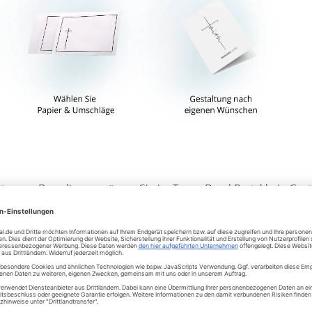
arten zur Beerdigung müssen Sie im TrauerDruckPortal kein Gest
 der Trauerkarten fest. Wählen Sie zunächst ein Kartenformat. Ü
h Klapp" gewählt. Möchten Sie allerdings ein Foto des Verstor
enformat "Oben Klapp" oder "Quer Klapp". Beide Varianten biet
ormatiges Bild. Eine der modernen Varianten ist das Kartenforma
erklappkarte, sondern um eine einfache 2-seitige Karte. Diese V
ht und einfach zu halten. Zudem werden diese sogenannten Tra
aufbewahrt.