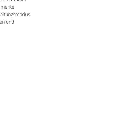
lemente
staltungsmodus.
ren und