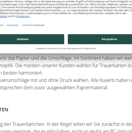
 es nun eine passende Designvorlage auszuwählen. Jedes Motiv 
n Sie durch ein eigenes Bild ersetzen sowie Elemente löschen
chritt das Papier und die Umschläge. Im Sortiment haben wir we
noptik. Die meisten unserer Kunden wählen für Trauerkarten da
m besten harmoniert.
uerumschläge mit und ohne Druck wählen. Alle Kuverts haben e
entsprechen dem zuvor ausgewählten Papiermaterial.
TEN
g der Trauerkärtchen. In der Regel leiten wir Sie zunächst in d
onen geeignet, die es eilig haben, nicht so geübt am PC sind od