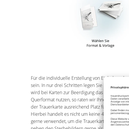
Für die individuelle Erstellung von Einladungsk
sein. In nur drei Schritten legen Sie das Design
wird bei Karten zur Beerdigung das Format "Hoc
Querformat nutzen, so raten wir Ihnen zum Kart
der Trauerkarte ausreichend Platz für ein querf
Hierbei handelt es nicht um keine 4-Seiten Trau
gerne verwendet, um die Trauerkärtchen schlic
neben den Sterbebildern gerne als Erinnerung 