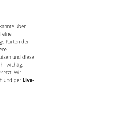
ekannte über
d eine
ngs-Karten der
ere
utzen und diese
hr wichtig,
setzt. Wir
ch und per
Live-