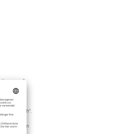
altungsprofi
blicherweise
benen im
en Ihnen auf
t "Quer Flach".
ariante wird
uerpostkarten