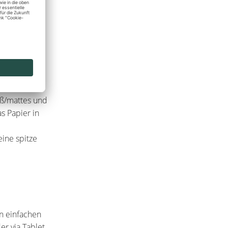
kann beliebig
 und
iß/mattes und
s Papier in
ine spitze
en einfachen
er via Tablet