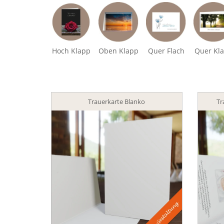
Hoch Klapp
Oben Klapp
Quer Flach
Quer Kl
Trauerkarte Blanko
Tr